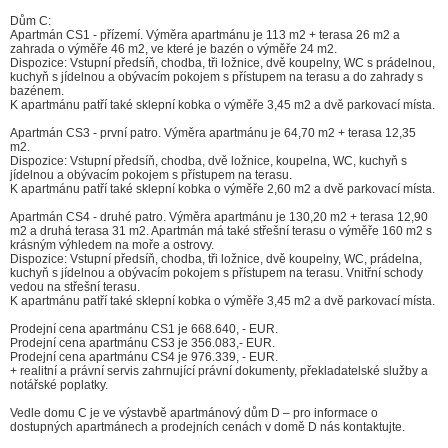
Dům C:
Apartmán CS1 - přízemí. Výměra apartmánu je 113 m2 + terasa 26 m2 a
zahrada o výměře 46 m2, ve které je bazén o výměře 24 m2.
Dispozice: Vstupní předsíň, chodba, tři ložnice, dvě koupelny, WC s prádelnou,
kuchyň s jídelnou a obývacím pokojem s přístupem na terasu a do zahrady s
bazénem.
K apartmánu patří také sklepní kobka o výměře 3,45 m2 a dvě parkovací místa.
Apartmán CS3 - první patro. Výměra apartmánu je 64,70 m2 + terasa 12,35
m2.
Dispozice: Vstupní předsíň, chodba, dvě ložnice, koupelna, WC, kuchyň s
jídelnou a obývacím pokojem s přístupem na terasu.
K apartmánu patří také sklepní kobka o výměře 2,60 m2 a dvě parkovací místa.
Apartmán CS4 - druhé patro. Výměra apartmánu je 130,20 m2 + terasa 12,90
m2 a druhá terasa 31 m2. Apartmán má také střešní terasu o výměře 160 m2 s
krásným výhledem na moře a ostrovy.
Dispozice: Vstupní předsíň, chodba, tři ložnice, dvě koupelny, WC, prádelna,
kuchyň s jídelnou a obývacím pokojem s přístupem na terasu. Vnitřní schody
vedou na střešní terasu.
K apartmánu patří také sklepní kobka o výměře 3,45 m2 a dvě parkovací místa.
Prodejní cena apartmánu CS1 je 668.640, - EUR.
Prodejní cena apartmánu CS3 je 356.083,- EUR.
Prodejní cena apartmánu CS4 je 976.339, - EUR.
+ realitní a právní servis zahrnující právní dokumenty, překladatelské služby a
notářské poplatky.
Vedle domu C je ve výstavbě apartmánový dům D – pro informace o
dostupných apartmánech a prodejních cenách v domě D nás kontaktujte.