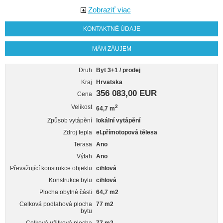
Zobraziť viac
KONTAKTNÉ ÚDAJE
MÁM ZÁUJEM
Druh
Byt 3+1 / prodej
Kraj
Hrvatska
356 083,00 EUR
Cena
Velikost
2
64,7 m
Způsob vytápění
lokální vytápění
Zdroj tepla
el.přímotopová tělesa
Terasa
Ano
Výtah
Ano
Převažující konstrukce objektu
cihlová
Konstrukce bytu
cihlová
Plocha obytné části
64,7 m2
Celková podlahová plocha
77 m2
bytu