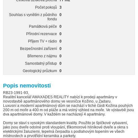
Celková užitková plocha
77 m2
Počet pokojů
3
Souhlas s vynětím z půdního
0
fondu
Památková péče
0
Přírodní rezervace
0
Příjem TV + rádio
0
Bezpečnostní zařízení
0
Břemeno z nájmu
0
Samostatný přístup
0
Geologický průzkum
0
Popis nemovitosti
RB23-1991-93,
Realitní kancelář AMAXADES REALITY nabízí k prodeji apartmány v
novostavbě apartmánového domu ve vesničce Kožino, u Zadaru.
Luxusní a moderní apartmánový dům se nachází v tiché části Kožina pouhých
200 m od moře a 400 m od pláže a má volný výhled na moře. Ve výstavbě jsou
dva apartmánové domy. V každém se nacházejí 4 apartmány.
Domy se staví s vysokým standardem kvality. Použito je špičkové vybavení,
jako jsou dveře odolné proti vloupání, tříkomorové hliníkové dveře a okna s
elektrickými žaluziemi, tepelná čerpadla s podlahovým topením ve všech
místnostech a prvotřídní keramika a parkety.