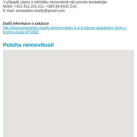
V případě zájmu o obhlídku nemovitosti nás prosím kontaktujte:
Mobil: +421.911.201.211, +385.99.8431.210,
E-mail: amaxades.reality@gmail.com
Další informace o zakázce
http://www.amaxades-reality.sk/chorvatsko-3-a-4-izbove-apartmany-dom-c-
kozino-zadar-873582
Poloha nemovitosti