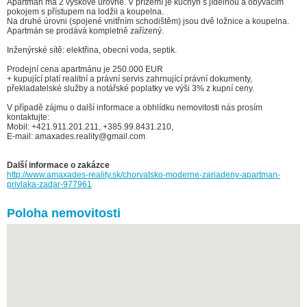
Apartmán má 2 výškové úrovně. V přízemí je kuchyň s jídelnou a obývacím
pokojem s přístupem na lodžii a koupelna.
Na druhé úrovni (spojené vnitřním schodištěm) jsou dvě ložnice a koupelna.
Apartmán se prodává kompletně zařízený.
Inženýrské sítě: elektřina, obecní voda, septik.
Prodejní cena apartmánu je 250.000 EUR
+ kupující platí realitní a právní servis zahrnující právní dokumenty,
překladatelské služby a notářské poplatky ve výši 3% z kupní ceny.
V případě zájmu o další informace a obhlídku nemovitosti nás prosím
kontaktujte:
Mobil: +421.911.201.211, +385.99.8431.210,
E-mail: amaxades.reality@gmail.com
Další informace o zakázce
http://www.amaxades-reality.sk/chorvatsko-moderne-zariadeny-apartman-
privlaka-zadar-977961
Poloha nemovitosti