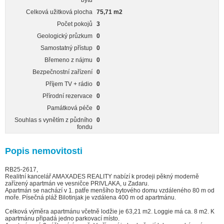
bytu
Celková užitková plocha
75,71 m2
Počet pokojů
3
Geologický průzkum
0
Samostatný přístup
0
Břemeno z nájmu
0
Bezpečnostní zařízení
0
Příjem TV + rádio
0
Přírodní rezervace
0
Památková péče
0
Souhlas s vynětím z půdního
0
fondu
Popis nemovitosti
RB25-2617,
Realitní kancelář AMAXADES REALITY nabízí k prodeji pěkný moderně
zařízený apartmán ve vesničce PRIVLAKA, u Zadaru.
Apartmán se nachází v 1. patře menšího bytového domu vzdáleného 80 m od
moře. Písečná pláž Bilotinjak je vzdálena 400 m od apartmánu.
Celková výměra apartmánu včetně lodžie je 63,21 m2. Loggie má ca. 8 m2. K
apartmánu připadá jedno parkovací místo.