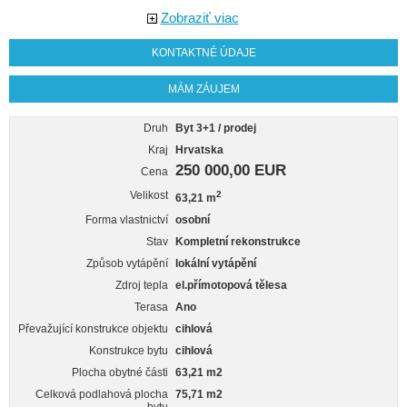
Zobraziť viac
KONTAKTNÉ ÚDAJE
MÁM ZÁUJEM
Druh
Byt 3+1 / prodej
Kraj
Hrvatska
250 000,00 EUR
Cena
Velikost
2
63,21 m
Forma vlastnictví
osobní
Stav
Kompletní rekonstrukce
Způsob vytápění
lokální vytápění
Zdroj tepla
el.přímotopová tělesa
Terasa
Ano
Převažující konstrukce objektu
cihlová
Konstrukce bytu
cihlová
Plocha obytné části
63,21 m2
Celková podlahová plocha
75,71 m2