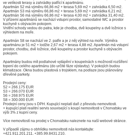
ve velikosti terasy a zahrádky patřící k apartmánu.
Apartmán S2 má výměru 66,86 m2 + terasa 5,69 m2 + zahrádka 6,50 m2.
Apartmán S3 má výměru 66,86 m2 + terasa 5,69 m2 + zahrádka 6,21 m2.
Apartmán S6 má výměru 66,86 m2 + terasa 4,00 m2 + zahrádka 31,40 m2.
V přízemí apartmánů se nachází vstupní prostor, samostatné WC a prostor
kuchyně s obývacím pokojem.
Vnitřní schody vedou do patra, kde je chodba, dvě koupelny a dvě ložnice s
výhledem na moře.
Apartmán S8 se nachází ve 2. patře a je z něj výhled na moře. Výměra
apartmánu je 51 m2 + lodžie 2,67 m2 + terasa 4,88 m2. Apartmán má vstupní
prostor, chodbu, dvě ložnice, dvě koupelny a prostor kuchyně s obývacím
pokojem.
Apartmány budou mít podlahové vytápění v koupelnách s možností rozšíření
topení do celého apartmánu (do určité fáze výstavby). V pokojích budou
klimatizace. Okna budou plastová s trojsklem, na podlaze jsou plánovány
dřevěné parkety.
Prodejní ceny:
S2 = 266.175 EUR
S3 = 266.070 EUR
S6 = 268.975 EUR
S8 = 300.000 EUR
Prodejní ceny jsou s DPH. Kupující neplatí daň z převodu nemovitosti.
+ kupující platí realitní servis související s koupí nemovitosti v Chorvatsku ve
výši 3% z kupní ceny.
Více nemovitostí na prodej v Chorvatsku naleznete na naší webové stránce.
V případě zájmu o obhlídku nemovitosti nás kontaktujte:
+421.911.201.211, +385.99.8431.210,