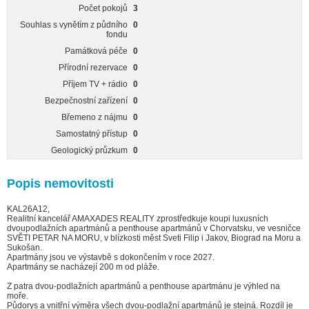
Počet pokojů
3
Souhlas s vynětím z půdního
0
fondu
Památková péče
0
Přírodní rezervace
0
Příjem TV + rádio
0
Bezpečnostní zařízení
0
Břemeno z nájmu
0
Samostatný přístup
0
Geologický průzkum
0
Popis nemovitosti
KAL26A12,
Realitní kancelář AMAXADES REALITY zprostředkuje koupi luxusních
dvoupodlažních apartmánů a penthouse apartmánů v Chorvatsku, ve vesničce
SVĚTI PETAR NA MORU, v blízkosti měst Sveti Filip i Jakov, Biograd na Moru a
Sukošan.
Apartmány jsou ve výstavbě s dokončením v roce 2027.
Apartmány se nacházejí 200 m od pláže.
Z patra dvou-podlažních apartmánů a penthouse apartmánu je výhled na
moře.
Půdorys a vnitřní výměra všech dvou-podlažní apartmánů je stejná. Rozdíl je