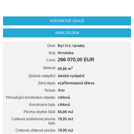
KONTAKTNÉ ÚDAJE
MÁM ZÁUJEM
Druh
Byt 3+1 / prodej
Kraj
Hrvatska
266 070,00 EUR
Cena
Velikost
2
66,86 m
Způsob vytápění
lokální vytápění
Zdroj tepla
el.přímotopová tělesa
Terasa
Ano
Převažující konstrukce objektu
cihlová
Konstrukce bytu
cihlová
Plocha obytné části
66,86 m2
Celková podlahová plocha
78,95 m2
bytu
Celková užitková plocha
78,95 m2