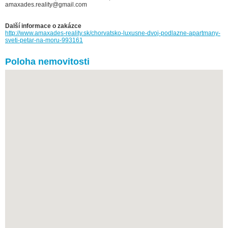
amaxades.reality@gmail.com
Další informace o zakázce
http://www.amaxades-reality.sk/chorvatsko-luxusne-dvoj-podlazne-apartmany-
sveti-petar-na-moru-993161
Poloha nemovitosti