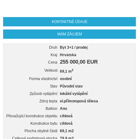
KONTAKTNÉ ÚDAJE
MÁM ZÁUJEM
Druh
Byt 3+1 / prodej
Kraj
Hrvatska
255 000,00 EUR
Cena
Velikost
2
69,1 m
Forma vlastnictví
osobní
Stav
Původní stav
Způsob vytápění
lokální vytápění
Zdroj tepla
el.přímotopová tělesa
Balkon
Ano
Převažující konstrukce objektu
cihlová
Konstrukce bytu
cihlová
Plocha obytné části
69,1 m2
Celková podlahová plocha
79,8 m2