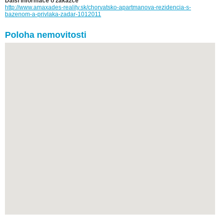
Další informace o zakázce
http://www.amaxades-reality.sk/chorvatsko-apartmanova-rezidencia-s-
bazenom-a-privlaka-zadar-1012011
Poloha nemovitosti