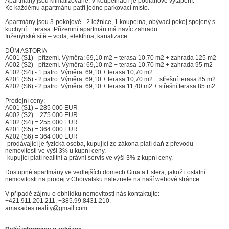
Apartmány jsou klimatizované. V koupelnách je podlahové vytápění.
Ke každému apartmánu patří jedno parkovací místo.
Apartmány jsou 3-pokojové - 2 ložnice, 1 koupelna, obývací pokoj spojený s
kuchyní + terasa. Přízemní apartmán má navíc zahradu.
Inženýrské sítě – voda, elektřina, kanalizace.
DŮM ASTORIA
A001 (S1) - přízemí. Výměra: 69,10 m2 + terasa 10,70 m2 + zahrada 125 m2
A002 (S2) - přízemí. Výměra: 69,10 m2 + terasa 10,70 m2 + zahrada 95 m2
A102 (S4) - 1.patro. Výměra: 69,10 + terasa 10,70 m2
A201 (S5) - 2.patro. Výměra: 69,10 + terasa 10,70 m2 + střešní terasa 85 m2
A202 (S6) - 2.patro. Výměra: 69,10 + terasa 11,40 m2 + střešní terasa 85 m2
Prodejní ceny:
A001 (S1) = 285 000 EUR
A002 (S2) = 275 000 EUR
A102 (S4) = 255.000 EUR
A201 (S5) = 364 000 EUR
A202 (S6) = 364 000 EUR
-prodávající je fyzická osoba, kupující ze zákona platí daň z převodu
nemovitosti ve výši 3% u kupní ceny.
-kupující platí realitní a právní servis ve výši 3% z kupní ceny.
Dostupné apartmány ve vedlejších domech Gina a Estera, jakož i ostatní
nemovitosti na prodej v Chorvatsku naleznete na naší webové stránce.
V případě zájmu o obhlídku nemovitosti nás kontaktujte:
+421.911.201.211, +385.99.8431.210,
amaxades.reality@gmail.com