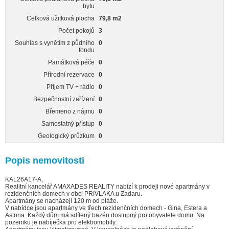
bytu
Celková užitková plocha
79,8 m2
Počet pokojů
3
Souhlas s vynětím z půdního
0
fondu
Památková péče
0
Přírodní rezervace
0
Příjem TV + rádio
0
Bezpečnostní zařízení
0
Břemeno z nájmu
0
Samostatný přístup
0
Geologický průzkum
0
Popis nemovitosti
KAL26A17-A,
Realitní kancelář AMAXADES REALITY nabízí k prodeji nové apartmány v
rezidenčních domech v obci PRIVLAKA u Zadaru.
Apartmány se nacházejí 120 m od pláže.
V nabídce jsou apartmány ve třech rezidenčních domech - Gina, Estera a
Astoria. Každý dům má sdílený bazén dostupný pro obyvatele domu. Na
pozemku je nabíječka pro elektromobily.