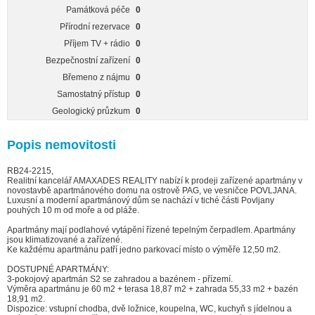
Památková péče
0
Přírodní rezervace
0
Příjem TV + rádio
0
Bezpečnostní zařízení
0
Břemeno z nájmu
0
Samostatný přístup
0
Geologický průzkum
0
Popis nemovitosti
RB24-2215,
Realitní kancelář AMAXADES REALITY nabízí k prodeji zařízené apartmány v
novostavbě apartmánového domu na ostrově PAG, ve vesničce POVLJANA.
Luxusní a moderní apartmánový dům se nachází v tiché části Povljany
pouhých 10 m od moře a od pláže.
Apartmány mají podlahové vytápění řízené tepelným čerpadlem. Apartmány
jsou klimatizované a zařízené.
Ke každému apartmánu patří jedno parkovací místo o výměře 12,50 m2.
DOSTUPNÉ APARTMÁNY:
3-pokojový apartmán S2 se zahradou a bazénem - přízemí.
Výměra apartmánu je 60 m2 + terasa 18,87 m2 + zahrada 55,33 m2 + bazén
18,91 m2.
Dispozice: vstupní chodba, dvě ložnice, koupelna, WC, kuchyň s jídelnou a