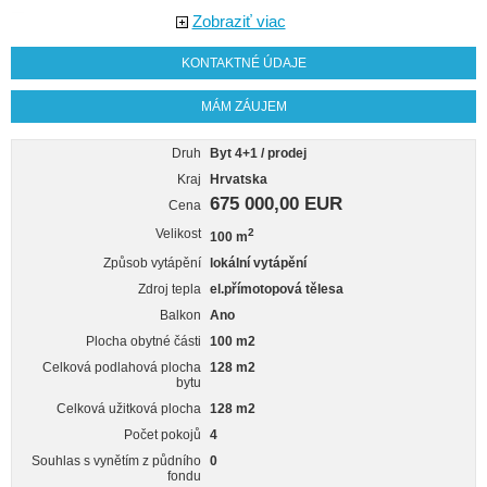
Zobraziť viac
KONTAKTNÉ ÚDAJE
MÁM ZÁUJEM
Druh
Byt 4+1 / prodej
Kraj
Hrvatska
675 000,00 EUR
Cena
Velikost
2
100 m
Způsob vytápění
lokální vytápění
Zdroj tepla
el.přímotopová tělesa
Balkon
Ano
Plocha obytné části
100 m2
Celková podlahová plocha
128 m2
bytu
Celková užitková plocha
128 m2
Počet pokojů
4
Souhlas s vynětím z půdního
0
fondu