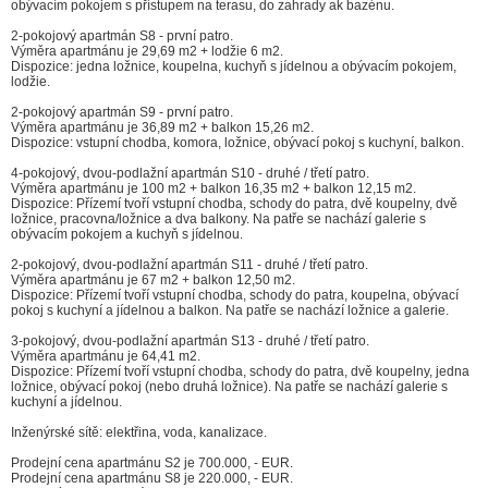
obývacím pokojem s přístupem na terasu, do zahrady ak bazénu.
2-pokojový apartmán S8 - první patro.
Výměra apartmánu je 29,69 m2 + lodžie 6 m2.
Dispozice: jedna ložnice, koupelna, kuchyň s jídelnou a obývacím pokojem,
lodžie.
2-pokojový apartmán S9 - první patro.
Výměra apartmánu je 36,89 m2 + balkon 15,26 m2.
Dispozice: vstupní chodba, komora, ložnice, obývací pokoj s kuchyní, balkon.
4-pokojový, dvou-podlažní apartmán S10 - druhé / třetí patro.
Výměra apartmánu je 100 m2 + balkon 16,35 m2 + balkon 12,15 m2.
Dispozice: Přízemí tvoří vstupní chodba, schody do patra, dvě koupelny, dvě
ložnice, pracovna/ložnice a dva balkony. Na patře se nachází galerie s
obývacím pokojem a kuchyň s jídelnou.
2-pokojový, dvou-podlažní apartmán S11 - druhé / třetí patro.
Výměra apartmánu je 67 m2 + balkon 12,50 m2.
Dispozice: Přízemí tvoří vstupní chodba, schody do patra, koupelna, obývací
pokoj s kuchyní a jídelnou a balkon. Na patře se nachází ložnice a galerie.
3-pokojový, dvou-podlažní apartmán S13 - druhé / třetí patro.
Výměra apartmánu je 64,41 m2.
Dispozice: Přízemí tvoří vstupní chodba, schody do patra, dvě koupelny, jedna
ložnice, obývací pokoj (nebo druhá ložnice). Na patře se nachází galerie s
kuchyní a jídelnou.
Inženýrské sítě: elektřina, voda, kanalizace.
Prodejní cena apartmánu S2 je 700.000, - EUR.
Prodejní cena apartmánu S8 je 220.000, - EUR.