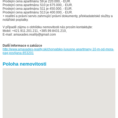
Prodejní cena apartmánu S9 je 220.000, - EUR.
Prodejní cena apartmánu S10 je 675.000, - EUR.
Prodejní cena apartmánu S11 je 450.000, - EUR.
Prodejní cena apartmánu S13 je 400.000, - EUR.
+ realitní a právní servis zahrnující právní dokumenty, překladatelské služby a
notářské poplatky.
V případě zájmu o obhlídku nemovitosti nás prosím kontaktujte:
Mobil: +421.911.201.211, +385.99.8431.210,
E-mail: amaxades.reality@gmail.com
Další informace o zakázce
http://www.amaxades-reality.sk/chorvatsko-luxusne-apartmany-10-m-od-mora-
pag-povljana-853201
Poloha nemovitosti