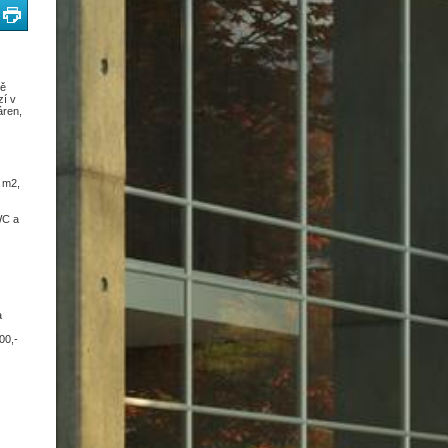
bě
zí v
áren,
 m2,
WC a
a
00,-