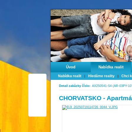
Úvod
Nabídka realit
Nabídka realit
Hledáme reality
Chci k
Detail zakázky číslo:
AX250541-S4 (AR-03PY-10
CHORVATSKO - Apartmány