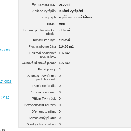
Forma vlastnictví
osobní
Způsob vytápění
lokální vytápění
Zdroj tepla
el.přímotopová tělesa
Terasa
Ano
Převažující konstrukce
cihlová
objektu
Konstrukce bytu
cihlová
Plocha obytné části
110,66 m2
Celková podlahová
166 m2
plocha bytu
Celková užitková plocha
166 m2
Počet pokojů
4
Souhlas s vynětím z
0
půdního fondu
Památková péče
0
Přírodní rezervace
0
ť viac
Příjem TV + rádio
0
Bezpečnostní zařízení
0
Břemeno z nájmu
0
Samostatný přístup
0
Geologický průzkum
0
210,