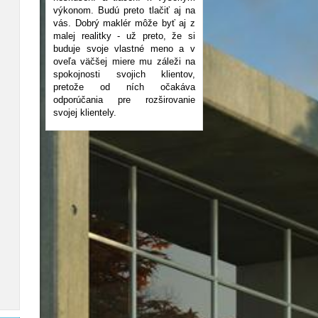
výkonom. Budú preto tlačiť aj na
vás. Dobrý maklér môže byť aj z
malej realitky - už preto, že si
buduje svoje vlastné meno a v
oveľa väčšej miere mu záleži na
spokojnosti svojich klientov,
pretože od ních očakáva
odporúčania pre rozširovanie
svojej klientely.