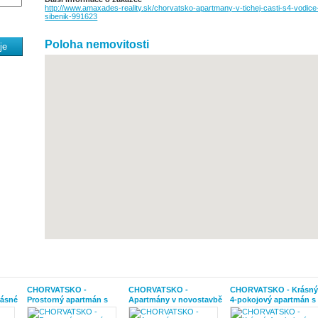
http://www.amaxades-reality.sk/chorvatsko-apartmany-v-tichej-casti-s4-vodice
sibenik-991623
Poloha nemovitosti
CHORVATSKO -
CHORVATSKO -
CHORVATSKO - Krásný
rásné
Prostorný apartmán s
Apartmány v novostavbě
4-pokojový apartmán s
výhledem na moře -
s výtahem - PRIVLAKA
velkou zahradou -