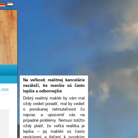
Na veľkosti realitnej kancelárie
nezáleží, tie menšie sú často
8.2026
lepšie a odbornejšie
Dobrý realitný maklér by vám mal
vždy vedieť poradiť, mal by vedieť
o ponúkanej nehnuteľnosti čo
najviac a upozorniť vás na
prípadné problémy. Nemusí totižto
vždy platiť, že veľká realitka je
lepšia – jej makléri sú často
neskúsení a tlačení k vysokým