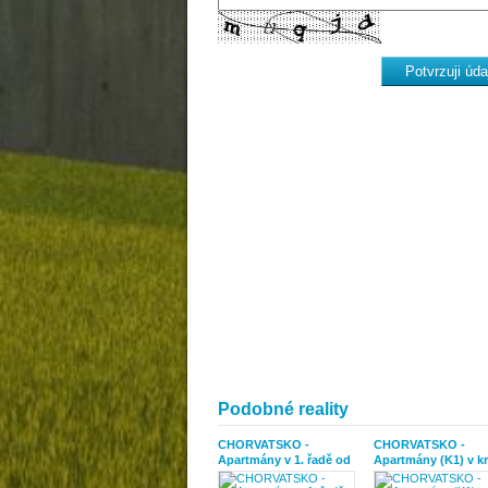
Podobné reality
CHORVATSKO -
CHORVATSKO -
Apartmány v 1. řadě od
Apartmány (K1) v k
moře - SRIMA, VODICE
vesničce TRIBUNJ