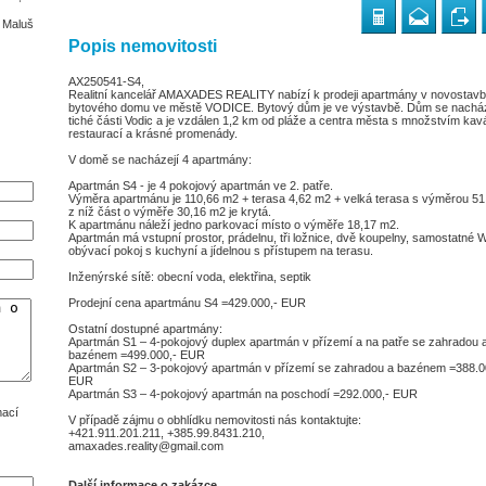
n Maluš
Popis nemovitosti
AX250541-S4,
Realitní kancelář AMAXADES REALITY nabízí k prodeji apartmány v novostav
bytového domu ve městě VODICE. Bytový dům je ve výstavbě. Dům se nachá
tiché části Vodic a je vzdálen 1,2 km od pláže a centra města s množstvím kav
restaurací a krásné promenády.
V domě se nacházejí 4 apartmány:
Apartmán S4 - je 4 pokojový apartmán ve 2. patře.
Výměra apartmánu je 110,66 m2 + terasa 4,62 m2 + velká terasa s výměrou 51
z níž část o výměře 30,16 m2 je krytá.
K apartmánu náleží jedno parkovací místo o výměře 18,17 m2.
Apartmán má vstupní prostor, prádelnu, tři ložnice, dvě koupelny, samostatné 
obývací pokoj s kuchyní a jídelnou s přístupem na terasu.
Inženýrské sítě: obecní voda, elektřina, septik
Prodejní cena apartmánu S4 =429.000,- EUR
Ostatní dostupné apartmány:
Apartmán S1 – 4-pokojový duplex apartmán v přízemí a na patře se zahradou 
bazénem =499.000,- EUR
Apartmán S2 – 3-pokojový apartmán v přízemí se zahradou a bazénem =388.0
EUR
Apartmán S3 – 4-pokojový apartmán na poschodí =292.000,- EUR
mací
V případě zájmu o obhlídku nemovitosti nás kontaktujte:
+421.911.201.211, +385.99.8431.210,
amaxades.reality@gmail.com
Další informace o zakázce