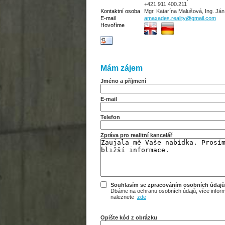
+421.911.400.211
Kontaktní osoba
Mgr. Katarína Malušová, Ing. Já
E-mail
amaxades.reality@gmail.com
Hovoříme
Mám zájem
Jméno a příjmení
E-mail
Telefon
Zpráva pro realitní kancelář
Souhlasím se zpracováním osobních údajů
Dbáme na ochranu osobních údajů, více infor
naleznete
zde
Opište kód z obrázku