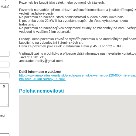
Pozemek lze koupit jako celek, nebo po menších částech.
n Maluš
Pozemek na nachází přímo u hlavní asfaltové komunikace a je také přístupný 
vedlejší asfaltové cesty.
Na pozemku se nachází stará administrativní budova a oblouková hala.
K pozemku vede 22 kW linka vysokého napětí. Je třeba vybudovat novou
trafostanici.
Na pozemku se nacházejí velkoobjemové studny se zásobníky na vodu. Veřej
vodovod je vzdálen 2 km od areálu.
Prodejní cena pozemku závisí na výměře pozemku a na dodatečných požadav
kupujícího na vybudování inženýrských sítí.
Cena za pozemek jako celek v aktuálním stavu je 45 EUR / m2 + DPH.
V případě zájmu o obhlídku a případné další informace nás neváhejte kontaktov
+421 911 201 211,
amaxades.reality@gmail.com
Další informace o zakázce
http://www.amaxades-reality.sk/predaj-pozemok-s-vymerou-120-000-m2-a-via
km-nitra-20-km-surany-997041
Poloha nemovitosti
mací