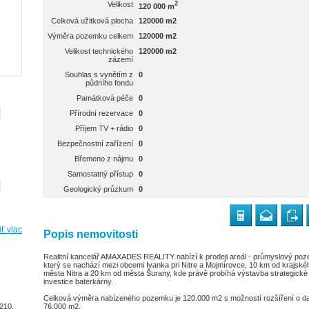
Velikost
2
120 000 m
Celková užitková plocha
120000 m2
Výměra pozemku celkem
120000 m2
Velikost technického
120000 m2
zázemí
Souhlas s vynětím z
0
půdního fondu
Památková péče
0
Přírodní rezervace
0
Příjem TV + rádio
0
Bezpečnostní zařízení
0
Břemeno z nájmu
0
Samostatný přístup
0
Geologický průzkum
0
ť viac
Popis nemovitosti
Realitní kancelář AMAXADES REALITY nabízí k prodeji areál - průmyslový po
který se nachází mezi obcemi Ivanka pri Nitre a Mojmírovce, 10 km od krajské
města Nitra a 20 km od města Šurany, kde právě probíhá výstavba strategické
investice baterkárny.
Celková výměra nabízeného pozemku je 120.000 m2 s možností rozšíření o da
210,
76.000 m2.