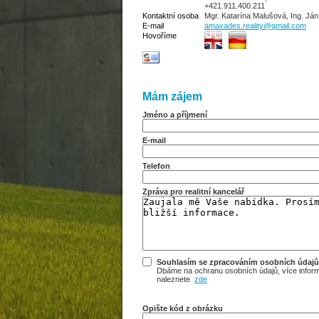
+421.911.400.211
Kontaktní osoba
Mgr. Katarína Malušová, Ing. Já
E-mail
amaxades.reality@gmail.com
Hovoříme
Mám zájem
Jméno a příjmení
E-mail
Telefon
Zpráva pro realitní kancelář
Souhlasím se zpracováním osobních údajů
Dbáme na ochranu osobních údajů, více infor
naleznete
zde
Opište kód z obrázku