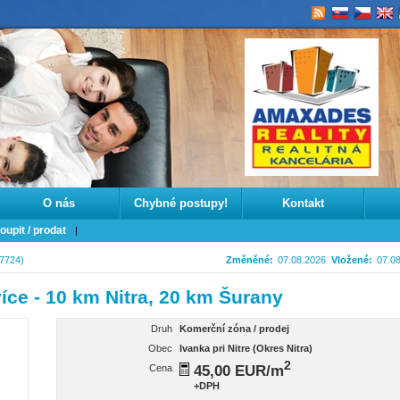
O nás
Chybné postupy!
Kontakt
oupit / prodat
7724)
Změněné:
07.08.2026
Vložené:
07.0
ce - 10 km Nitra, 20 km Šurany
Druh
Komerční zóna / prodej
Obec
Ivanka pri Nitre (Okres Nitra)
2
45,00 EUR/m
Cena
+DPH