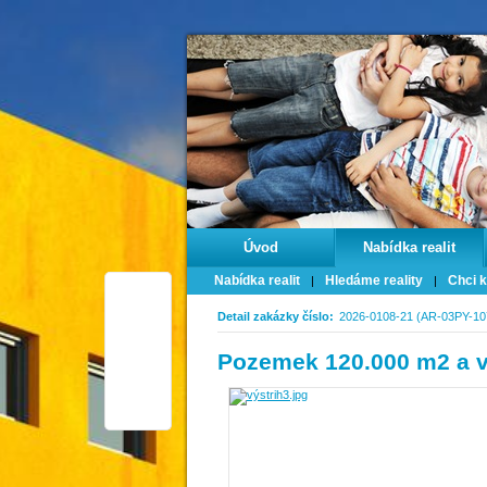
Úvod
Nabídka realit
Nabídka realit
Hledáme reality
Chci k
Detail zakázky číslo:
2026-0108-21 (AR-03PY-10
Pozemek 120.000 m2 a ví