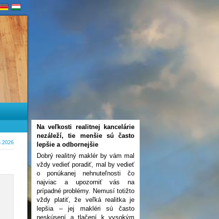
Na veľkosti realitnej kancelárie
nezáleží, tie menšie sú často
8.2026
lepšie a odbornejšie
Dobrý realitný maklér by vám mal
vždy vedieť poradiť, mal by vedieť
o ponúkanej nehnuteľnosti čo
najviac a upozorniť vás na
prípadné problémy. Nemusí totižto
vždy platiť, že veľká realitka je
lepšia – jej makléri sú často
neskúsení a tlačení k vysokým