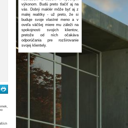
výkonom. Budú preto tlačiť aj na
vás. Dobrý maklér môže byť aj z
malej realitky - už preto, že si
buduje svoje vlastné meno a v
oveľa väčšej miere mu záleži na
spokojnosti svojich klientov,
pretože od ních očakáva
odporúčania pre rozširovanie
svojej klientely.
zemek,
ho
lších