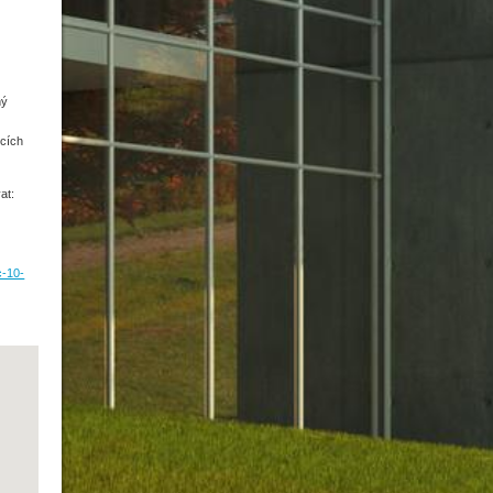
z
ný
cích
at:
c-10-