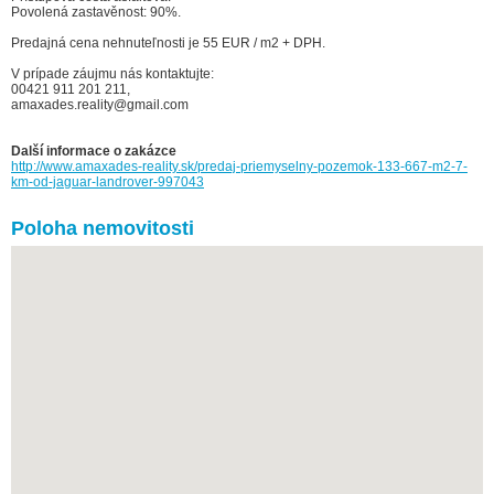
Povolená zastavěnost: 90%.
Predajná cena nehnuteľnosti je 55 EUR / m2 + DPH.
V prípade záujmu nás kontaktujte:
00421 911 201 211,
amaxades.reality@gmail.com
Další informace o zakázce
http://www.amaxades-reality.sk/predaj-priemyselny-pozemok-133-667-m2-7-
km-od-jaguar-landrover-997043
Poloha nemovitosti