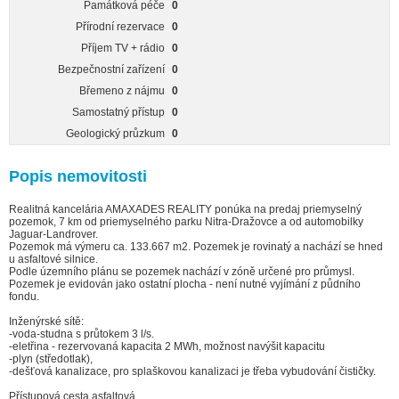
Památková péče
0
Přírodní rezervace
0
Příjem TV + rádio
0
Bezpečnostní zařízení
0
Břemeno z nájmu
0
Samostatný přístup
0
Geologický průzkum
0
Popis nemovitosti
Realitná kancelária AMAXADES REALITY ponúka na predaj priemyselný
pozemok, 7 km od priemyselného parku Nitra-Dražovce a od automobilky
Jaguar-Landrover.
Pozemok má výmeru ca. 133.667 m2. Pozemek je rovinatý a nachází se hned
u asfaltové silnice.
Podle územního plánu se pozemek nachází v zóně určené pro průmysl.
Pozemek je evidován jako ostatní plocha - není nutné vyjímání z půdního
fondu.
Inženýrské sítě:
-voda-studna s průtokem 3 l/s.
-eletřina - rezervovaná kapacita 2 MWh, možnost navýšit kapacitu
-plyn (středotlak),
-dešťová kanalizace, pro splaškovou kanalizaci je třeba vybudování čističky.
Přístupová cesta asfaltová.