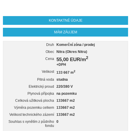
KONTAKTNÉ ÚDAJE
MÁM ZÁUJEM
Druh
Komerční zóna / prodej
Obec
Nitra (Okres Nitra)
2
55,00 EUR/m
Cena
+DPH
Velikost
2
133 667 m
Pitná voda
studna
Elektrický proud
220/380 V
Plynová přípojka
na pozemku
Celková užitková plocha
133667 m2
Výměra pozemku celkem
133667 m2
Velikost technického zázemí
133667 m2
Souhlas s vynětím z půdního
0
fondu