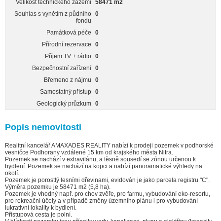
Velikost technického zázemí
58471 m2
Souhlas s vynětím z půdního
0
fondu
Památková péče
0
Přírodní rezervace
0
Příjem TV + rádio
0
Bezpečnostní zařízení
0
Břemeno z nájmu
0
Samostatný přístup
0
Geologický průzkum
0
Popis nemovitosti
Realitní kancelář AMAXADES REALITY nabízí k prodeji pozemek v podhorské
vesničce Podhorany vzdálené 15 km od krajského města Nitra.
Pozemek se nachází v extravilánu, a těsně sousedí se zónou určenou k
bydlení. Pozemek se nachází na kopci a nabízí panoramatické výhledy na
okolí.
Pozemek je porostlý lesními dřevinami, evidován je jako parcela registru "C".
Výměra pozemku je 58471 m2 (5,8 ha).
Pozemek je vhodný např. pro chov zvěře, pro farmu, vybudování eko-resortu,
pro rekreační účely a v případě změny územního plánu i pro vybudování
lukrativní lokality k bydlení.
Přístupová cesta je polní.