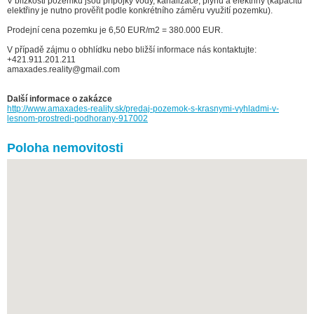
V blízkosti pozemku jsou přípojky vody, kanalizace, plynu a elektřiny (kapacitu
elektřiny je nutno prověřit podle konkrétního záměru využití pozemku).
Prodejní cena pozemku je 6,50 EUR/m2 = 380.000 EUR.
V případě zájmu o obhlídku nebo bližší informace nás kontaktujte:
+421.911.201.211
amaxades.reality@gmail.com
Další informace o zakázce
http://www.amaxades-reality.sk/predaj-pozemok-s-krasnymi-vyhladmi-v-
lesnom-prostredi-podhorany-917002
Poloha nemovitosti