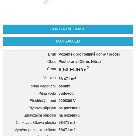
KONTAKTNÉ ÚDAJE
MÁM ZÁUJEM
Druh
Pozemek pro rodinné domy / prodej
Obec
Podhorany (Okres Nitra)
2
6,50 EUR/m
Cena
Velikost
2
58 471 m
Forma vlastnictví
osobní
Pitná voda
vodovod
Elektrický proud
220/380 V
Plynová přípojka
na pozemku
Kanalizační přípojka
na pozemku
Celková užitková plocha
58471 m2
Výměra pozemku celkem
58471 m2