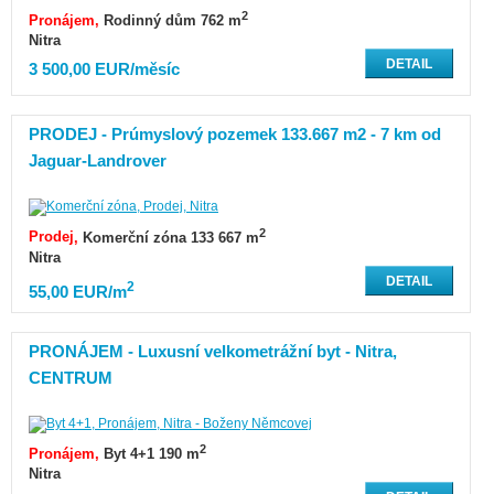
2
Pronájem
Rodinný dům 762 m
Nitra
DETAIL
3 500,00 EUR/měsíc
PRODEJ - Prúmyslový pozemek 133.667 m2 - 7 km od
Jaguar-Landrover
2
Prodej
Komerční zóna 133 667 m
Nitra
DETAIL
2
55,00 EUR/m
PRONÁJEM - Luxusní velkometrážní byt - Nitra,
CENTRUM
2
Pronájem
Byt 4+1 190 m
Nitra