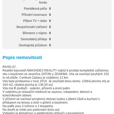
fondu
Památková péče
0
Přírodní rezervace
0
Příjem TV + rádio
0
Bezpečnostní zařízení
0
Břemeno z nájmu
0
Samostatný přístup
0
Geologický průzkum
0
Popis nemovitosti
RIV50-07,
Realitní kancelář AMAXADES REALITY nabízí k prodeji kompletně zařízenou
vilu s bazénem ve vesničce ZATON u ZDARMA. Vila se nachází pouhých 150
m od pláže. Centrum Zadaru je vzdáleno 12 km.
Vila byla postavena v roce 2019. Je součástí dvou-domu. Užitná plocha vily je
164 m2, obytná plocha je 136,50 m2.
Vila má tři podlaží - suterén, přízemí a první patro.
V suterénu je relaxační místnost se saunou, rotopedem, televizí a
kulečníkovým stolem.
V přízemí se nachází prostorný obývací pokoj s jídelní částí a kuchyní s
přístupem na terasu a dvůr s grilem a bazénem.
Na patře jsou 3 ložnice a 2 koupelny.
Na dvoře je místo pro parkování dvou aut.
Vytápění je klimatizací a elektrickými ohřívači v koupelnách.