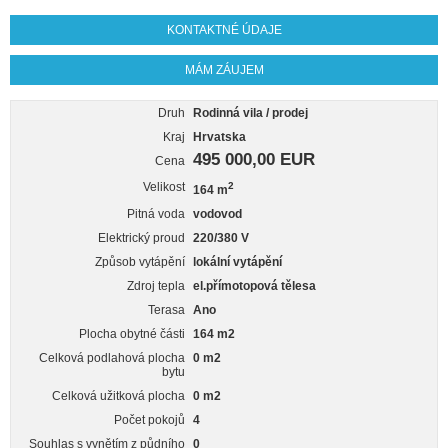
KONTAKTNÉ ÚDAJE
MÁM ZÁUJEM
Druh
Rodinná vila / prodej
Kraj
Hrvatska
495 000,00 EUR
Cena
Velikost
2
164 m
Pitná voda
vodovod
Elektrický proud
220/380 V
Způsob vytápění
lokální vytápění
Zdroj tepla
el.přímotopová tělesa
Terasa
Ano
Plocha obytné části
164 m2
Celková podlahová plocha
0 m2
bytu
Celková užitková plocha
0 m2
Počet pokojů
4
Souhlas s vynětím z půdního
0