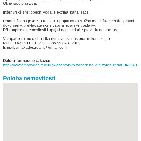
Okna jsou plastová.
Inženýrské sítě: obecní voda, elektřina, kanalizace
Prodejní cena je 495.000 EUR + poplatky za služby realitní kanceláře, právní
dokumenty, překladatelské služby a notářské poplatky.
Při koupi této nemovitosti kupující neplatí daň z převodu nemovitosti.
V případě zájmu o obhlídku nemovitosti nás prosím kontaktujte:
Mobil: +421.911.201.211, +385.99.8431.210,
E-mail: amaxades.reality@gmail.com
Další informace o zakázce
http://www.amaxades-reality.sk/chorvatsko-zariadena-vila-zaton-zadar-863340
Poloha nemovitosti