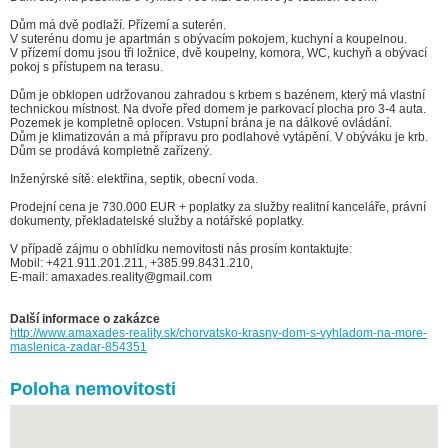
Dům má dvě podlaží. Přízemí a suterén.
V suterénu domu je apartmán s obývacím pokojem, kuchyní a koupelnou.
V přízemí domu jsou tři ložnice, dvě koupelny, komora, WC, kuchyň a obývací
pokoj s přístupem na terasu.
Dům je obklopen udržovanou zahradou s krbem s bazénem, který má vlastní
technickou místnost. Na dvoře před domem je parkovací plocha pro 3-4 auta.
Pozemek je kompletně oplocen. Vstupní brána je na dálkové ovládání.
Dům je klimatizován a má přípravu pro podlahové vytápění. V obýváku je krb.
Dům se prodává kompletně zařízený.
Inženýrské sítě: elektřina, septik, obecní voda.
Prodejní cena je 730.000 EUR + poplatky za služby realitní kanceláře, právní
dokumenty, překladatelské služby a notářské poplatky.
V případě zájmu o obhlídku nemovitosti nás prosím kontaktujte:
Mobil: +421.911.201.211, +385.99.8431.210,
E-mail: amaxades.reality@gmail.com
Další informace o zakázce
http://www.amaxades-reality.sk/chorvatsko-krasny-dom-s-vyhladom-na-more-
maslenica-zadar-854351
Poloha nemovitosti