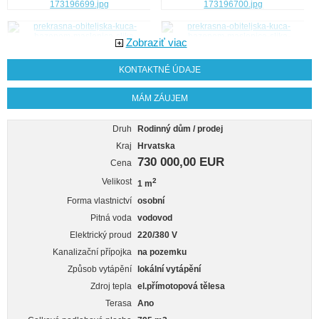
Zobraziť viac
KONTAKTNÉ ÚDAJE
MÁM ZÁUJEM
Druh
Rodinný dům / prodej
Kraj
Hrvatska
730 000,00 EUR
Cena
Velikost
2
1 m
Forma vlastnictví
osobní
Pitná voda
vodovod
Elektrický proud
220/380 V
Kanalizační přípojka
na pozemku
Způsob vytápění
lokální vytápění
Zdroj tepla
el.přímotopová tělesa
Terasa
Ano