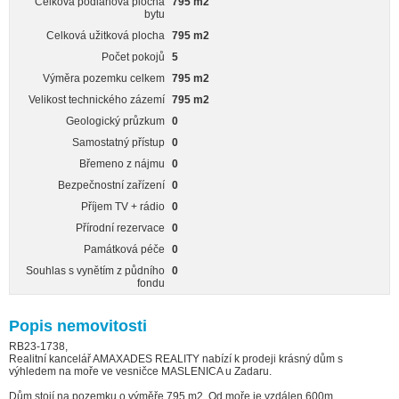
Celková podlahová plocha
795 m2
bytu
Celková užitková plocha
795 m2
Počet pokojů
5
Výměra pozemku celkem
795 m2
Velikost technického zázemí
795 m2
Geologický průzkum
0
Samostatný přístup
0
Břemeno z nájmu
0
Bezpečnostní zařízení
0
Příjem TV + rádio
0
Přírodní rezervace
0
Památková péče
0
Souhlas s vynětím z půdního
0
fondu
Popis nemovitosti
RB23-1738,
Realitní kancelář AMAXADES REALITY nabízí k prodeji krásný dům s
výhledem na moře ve vesničce MASLENICA u Zadaru.
Dům stojí na pozemku o výměře 795 m2. Od moře je vzdálen 600m.